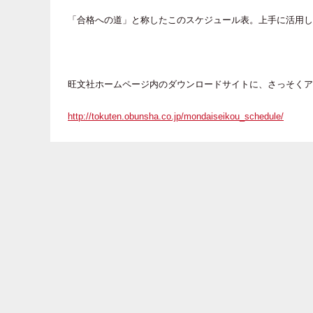
「合格への道」と称したこのスケジュール表。上手に活用し
旺文社ホームページ内のダウンロードサイトに、さっそくア
http://tokuten.obunsha.co.jp/mondaiseikou_schedule/