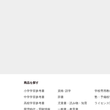
商品を探す
小学学習参考書
資格･語学
学校専用教
中学学習参考書
辞書
塾・予備校
高校学習参考書
児童書・読み物・知育
ライセンス
螢雪時代・受験情報
一般書・教育書