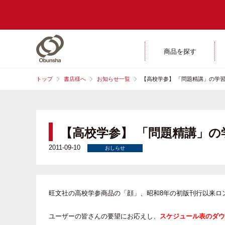
商品を探す
トップ
書店様へ
お知らせ一覧
【高校学参】 「問題精講」の学
【高校学参】 「問題精講」
2011-09-10
おしらせ
旺文社の高校学参商品の「顔」、昭和8年の初版刊行以来ロ
ユーザーの皆さんの要望にお応えし、
スケジュール表のダウ