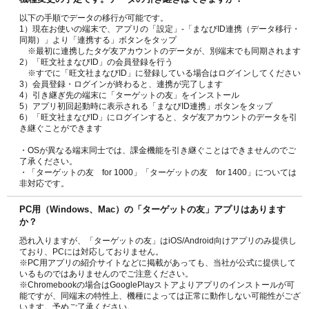
以下の手順でデータの移行が可能です。
1）現在お使いの端末で、アプリの「設定」-「まなびID連携（データ移行・
同期）」より「連携する」ボタンをタップ
※最初に連携したタゲ友アカウントのデータが、別端末でも同期されます
2）「旺文社まなびID」の会員登録を行う
※すでに「旺文社まなびID」に登録している場合はログインしてください
3）会員登録・ログインが終わると、連携が完了します
4）引き継ぎ先の端末に「ターゲットの友」をインストール
5）アプリ初回起動時に表示される「まなびID連携」ボタンをタップ
6）「旺文社まなびID」にログインすると、タゲ友アカウントのデータを引
き継ぐことができます
・OSが異なる端末同士では、課金機能を引き継ぐことはできませんのでご
了承ください。
・「ターゲットの友 for 1000」「ターゲットの友 for 1400」については
非対応です。
PC用（Windows、Mac）の「ターゲットの友」アプリはあります
か？
恐れ入りますが、「ターゲットの友」はiOS/Android向けアプリのみ提供し
ており、PCには対応しておりません。
※PC用アプリの紹介サイトなどに掲載があっても、当社が公式に提供して
いるものではありませんのでご注意ください。
※Chromebookの場合はGooglePlayストアよりアプリのインストールが可
能ですが、同端末の特性上、機種によっては正常に動作しない可能性がござ
います。予めご了承ください。