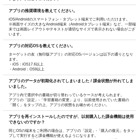
アプリの推奨環境を教えてください。
iOS/Androidのスマートフォン・タブレット端末でご利用いただけます。
※画面サイズの大きなAndroid端末（Androidタブレット端末）など、一部端
末では画面レイアウトやテキストが適切なサイズで表示されない場合がござ
います。
アプリの対応OSを教えてください。
ターゲットの友（無印版アプリ）の対応OSバージョンは以下の通りとなり
ます。
・iOS：iOS17.6以上
・Android：OS9以上
アプリのデータが初期化されてしまいました / 課金状態が外れてしま
いました。
アプリ内で選択中の書籍が切り替わっているケースが考えられます。
アプリの「設定」-「学習書籍の変更」より、以前使用されていた書籍の
「開く」をタップの上、アプリの状態をお確かめください。
アプリを再インストールしたのですが、以前購入した課金機能は使用
できないのですか？
同じOSの端末をご利用の場合は、アプリの「設定」-「購入の復元」をタッ
プして実行すると課金機能が使えるようになります。