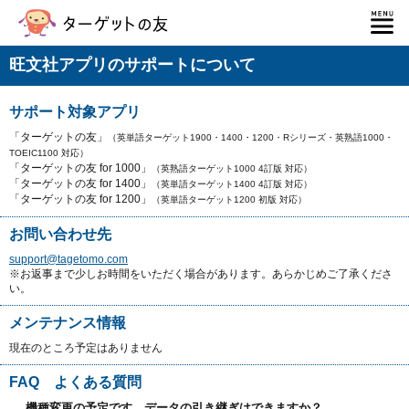
旺文社アプリのサポートについて
サポート対象アプリ
「ターゲットの友」
（英単語ターゲット1900・1400・1200・Rシリーズ・英熟語1000・
TOEIC1100 対応）
「ターゲットの友 for 1000」
（英熟語ターゲット1000 4訂版 対応）
「ターゲットの友 for 1400」
（英単語ターゲット1400 4訂版 対応）
「ターゲットの友 for 1200」
（英単語ターゲット1200 初版 対応）
お問い合わせ先
support@tagetomo.com
※お返事まで少しお時間をいただく場合があります。あらかじめご了承くださ
い。
メンテナンス情報
現在のところ予定はありません
FAQ よくある質問
機種変更の予定です。データの引き継ぎはできますか？