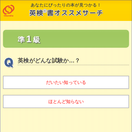
あなたにぴったりの本が見つかる！
英
検
書オススメサーチ
®
1
準
級
英検がどんな試験か…？
だいたい知っている
ほとんど知らない