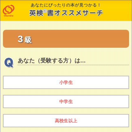
あなたにぴったりの本が見つかる！
英
検
書オススメサーチ
®
3
級
あなた（受験する方）は…
小学生
中学生
高校生以上